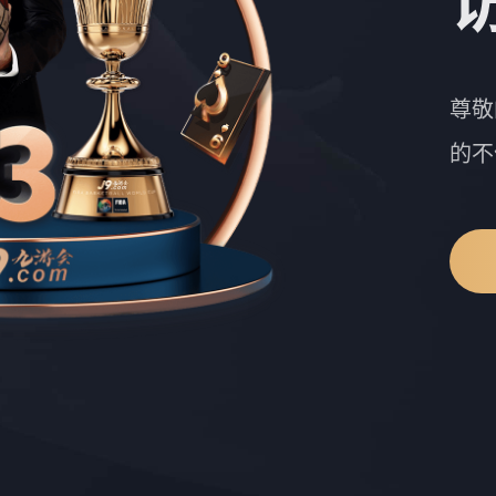
尊敬
的不