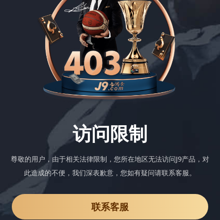
访问限制
尊敬的用户，由于相关法律限制，您所在地区无法访问J9产品，对
此造成的不便，我们深表歉意，您如有疑问请联系客服。
联系客服