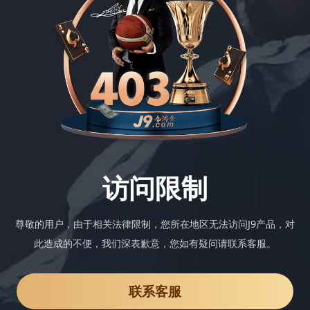
访问限制
尊敬的用户，由于相关法律限制，您所在地区无法访问J9产品，对
此造成的不便，我们深表歉意，您如有疑问请联系客服。
联系客服