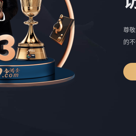
尊敬
的不